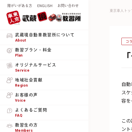
障がいがある方
ENGLISH
お問い合わせ
東京車人トッ
武蔵境自動車教習所について
About
コ
教習プラン・料金
「
Plan
オリジナルサービス
Service
地域社会貢献
自動
Region
スケ
お客様の声
容を
Voice
よくあるご質問
FAQ
この
教習生の方
ント
Members