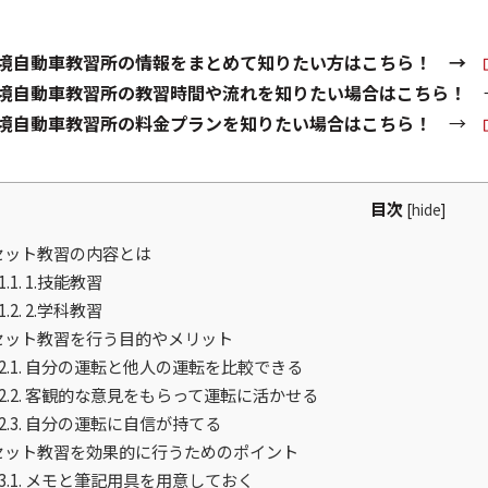
境自動車教習所の情報をまとめて知りたい方はこちら！ →
境自動車教習所の教習時間や流れを知りたい場合はこちら！
境自動車教習所の料金プランを知りたい場合はこちら！
→
目次
[
hide
]
セット教習の内容とは
1.1.
1.技能教習
1.2.
2.学科教習
セット教習を行う目的やメリット
2.1.
自分の運転と他人の運転を比較できる
2.2.
客観的な意見をもらって運転に活かせる
2.3.
自分の運転に自信が持てる
セット教習を効果的に行うためのポイント
3.1.
メモと筆記用具を用意しておく