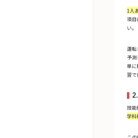
1人
項目
い。
運転
予測
単に
習で
2
技能
学科
この