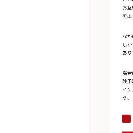
お互
を出
なか
しか
あり
場合
険予
イン
う。