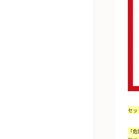
セッ
「危