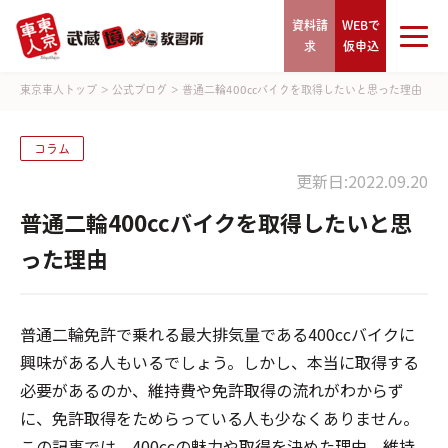
資料請
WEBで
求
仮申込
東京車人トップ
>
公式ブログ
>
普通二輪400ccバイクを取得したいと思った理由
コラム
更新日:2022.09.20
普通二輪400ccバイクを取得したいと思
った理由
普通二輪免許で乗れる最大排気量である400ccバイクに
興味がある人もいるでしょう。しかし、本当に取得する
必要があるのか、維持費や免許取得の流れがわからず
に、免許取得をためらっている人も少なくありません。
この記事では、400ccの魅力や取得を決めた理由、維持