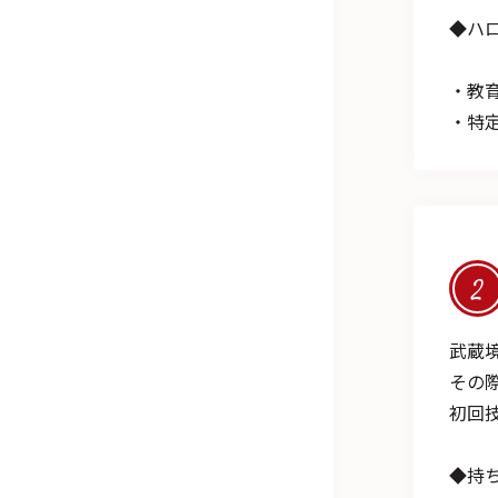
◆ハ
・教
・特
2
武蔵
その
初回
◆持