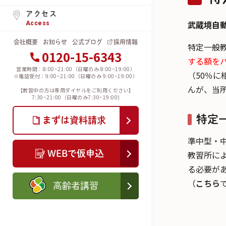
アクセス
武蔵境自
Access
会社概要
お知らせ
公式ブログ
採用情報
特定一般
0120-15-6343
する額を
営業時間：8:00~21:00（日曜のみ 8:00~19:00）
（50％に
※電話受付：9:00~21:00（日曜のみ 9:00~19:00）
んが、当
【教習中の方は専用ダイヤルをご利用ください】
7:30~21:00（日曜のみ7:30~19:00)
特定
まずは資料請求
準中型・
教習所に
WEBで仮申込
る必要が
（
こちら
高齢者講習