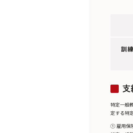
訓
支
特定一般
定する特
① 雇用保