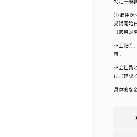
特定一般
② 雇用
受講開始
（適用対
※上記①
可。
※会社員
にご確認
具体的な