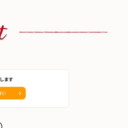
t
します
料）
）