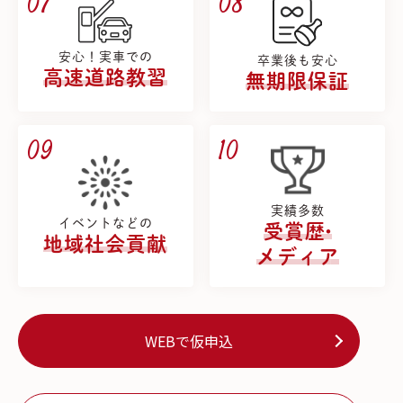
07
08
安心！実車での
卒業後も安心
高速道路教習
無期限保証
09
10
実績多数
イベントなどの
受賞歴
・
地域社会貢献
メディア
WEBで仮申込