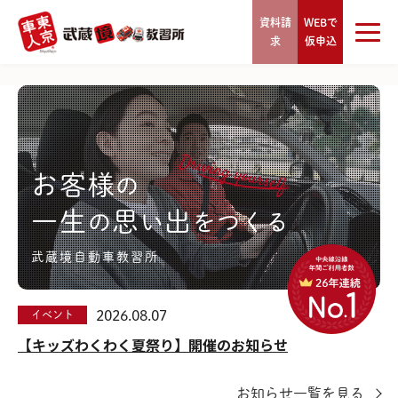
資料請
WEBで
求
仮申込
お客様
の
一生
思
出
の
い
をつくる
武蔵境自動車教習所
2026.08.07
イベント
【キッズわくわく夏祭り】開催のお知らせ
お知らせ一覧を見る