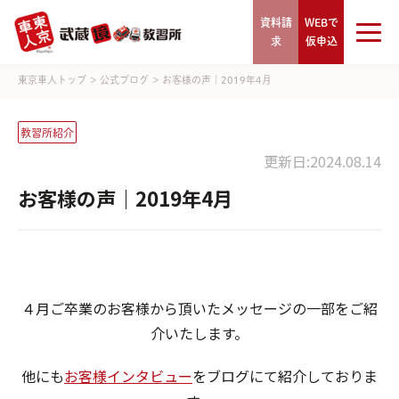
資料請
WEBで
求
仮申込
東京車人トップ
>
公式ブログ
>
お客様の声｜2019年4月
教習所紹介
更新日:2024.08.14
お客様の声｜2019年4月
４月ご卒業のお客様から頂いたメッセージの一部をご紹
介いたします。
他にも
お客様インタビュー
をブログにて紹介しておりま