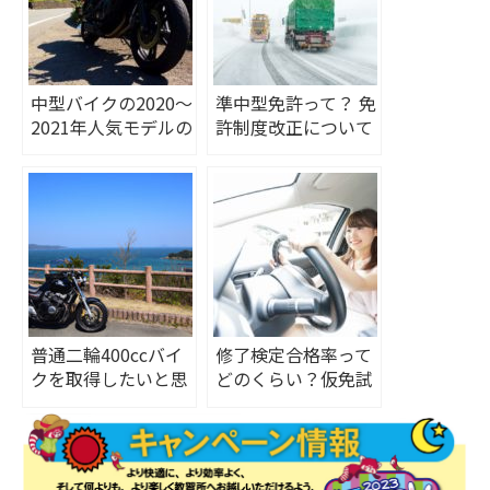
中型バイクの2020〜
準中型免許って？ 免
2021年人気モデルの
許制度改正について
傾向は？おすすめ車
も紹介
種をご紹介
普通二輪400ccバイ
修了検定合格率って
クを取得したいと思
どのくらい？仮免試
った理由
験の対策と受かるコ
ツも紹介