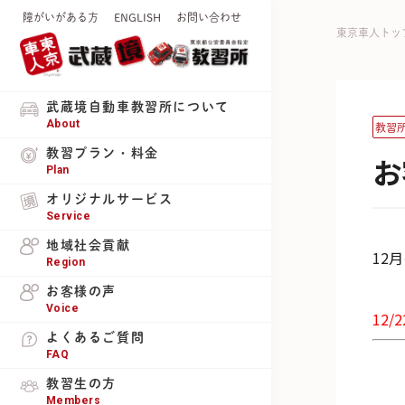
障がいがある方
ENGLISH
お問い合わせ
東京車人トッ
武蔵境自動車教習所について
About
教習
教習プラン・料金
お
Plan
オリジナルサービス
Service
地域社会貢献
12
Region
お客様の声
Voice
12/2
よくあるご質問
FAQ
教習生の方
Members