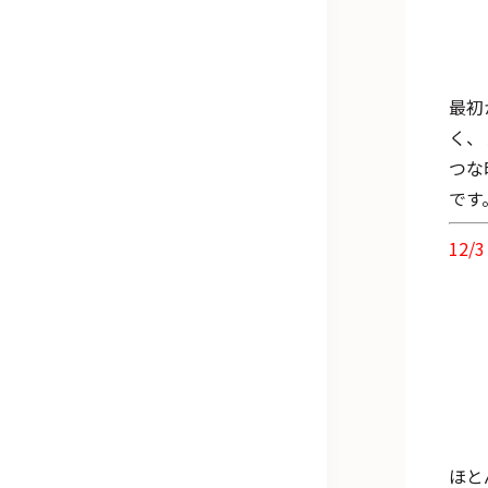
最初
く、
つな
です
12/3
ほと