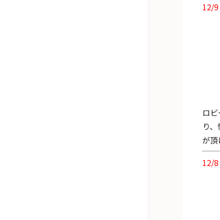
12/9
ロビ
り、
が頂
12/8