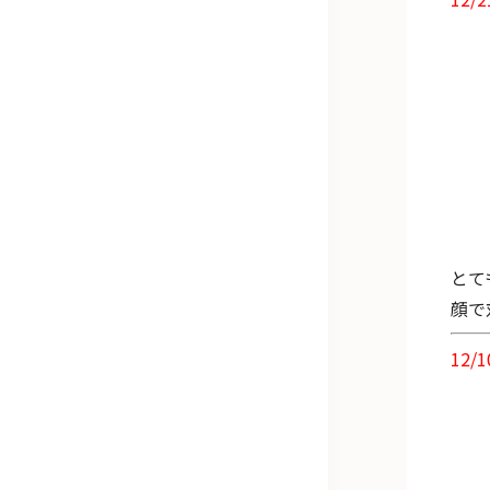
とて
顔で
12/1