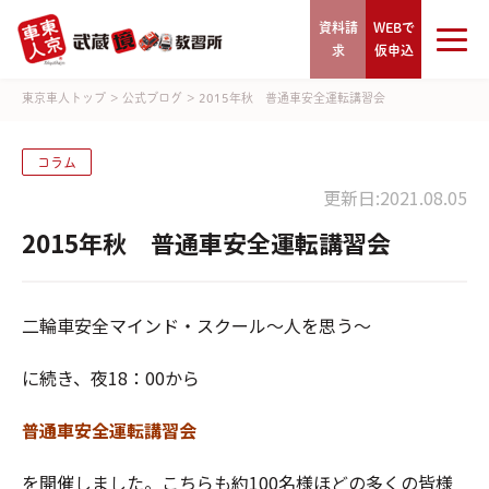
資料請
WEBで
求
仮申込
東京車人トップ
>
公式ブログ
>
2015年秋 普通車安全運転講習会
コラム
更新日:2021.08.05
2015年秋 普通車安全運転講習会
二輪車安全マインド・スクール～人を思う～
に続き、夜18：00から
普通車安全運転講習会
を開催しました。こちらも約100名様ほどの多くの皆様