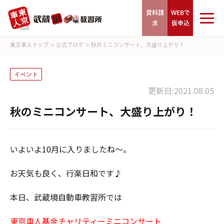
資料請
WEBで
求
仮申込
東京車人トップ
>
公式ブログ
>
秋のミニコンサート、大盛り上がり！
イベント
更新日:2021.08.05
秋のミニコンサート、大盛り上がり！
いよいよ10月に入りましたね～。
お天気も良く、行楽日和です♪
本日、武蔵境自動車教習所では
東京車人基金チャリティーミニコンサート