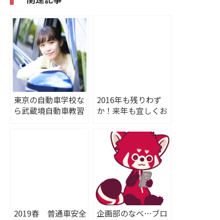
東京の自動車学校な
2016年も残りわず
ら武蔵境自動車教習
か！来年も宜しくお
所！人気の秘密をお
願いします。
伝えします！
2019春 普通車安全
企画部のなべ…ブロ