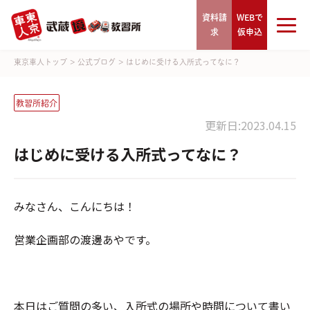
資料請
WEBで
求
仮申込
東京車人トップ
>
公式ブログ
>
はじめに受ける入所式ってなに？
教習所紹介
更新日:2023.04.15
はじめに受ける入所式ってなに？
みなさん、こんにちは！
営業企画部の渡邊あやです。
本日はご質問の多い、入所式の場所や時間について書い