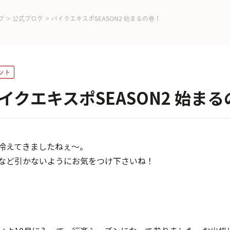
プ
>
公式ブログ
>
バイクエキスポSEASON2 始まるの巻！
ント
イクエキスポSEASON2 始ま
冷えてきましたねぇ～。
など引かないようにお気をつけ下さいね！