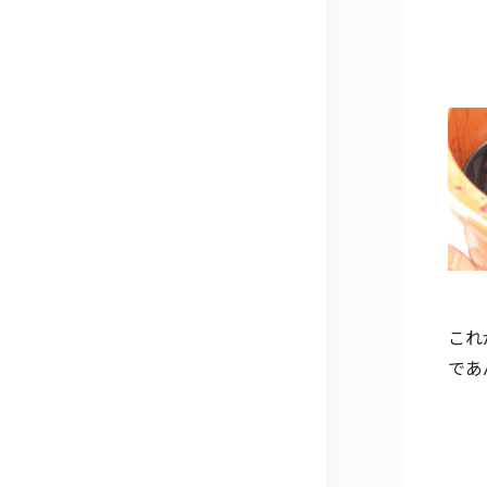
これ
であ