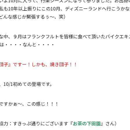
いよ10月に入って、行楽シーズンになって参りました。お出
私も10年以上振りにこの10月、ディズニーランドへ行こうか
どんな感じか緊張するぅ～、笑）
な中、９月はフランクフルトを皆様に食べて頂いたバイクエキ
月は・・・・なんと・・・・
団子』ですー！しかも、焼き団子！！
、10/1初めての登場です。
ですかぁ～、この感じ！！！
協力：すきっぷ通りにございます『
お茶の下田園
』さん）