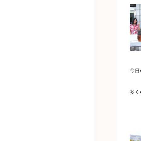
今日
多く