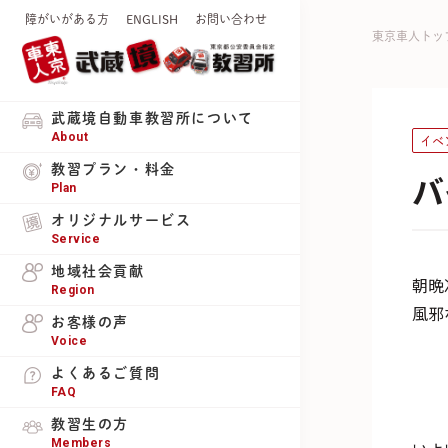
障がいがある方
ENGLISH
お問い合わせ
東京車人トッ
武蔵境自動車教習所について
About
イベ
教習プラン・料金
バ
Plan
オリジナルサービス
Service
地域社会貢献
朝晩
Region
風邪
お客様の声
Voice
よくあるご質問
FAQ
教習生の方
Members