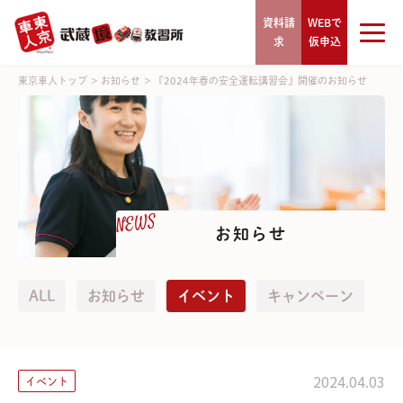
資料請
WEBで
求
仮申込
東京車人トップ
>
お知らせ
>
『2024年春の安全運転講習会』開催のお知らせ
NEWS
お知らせ
ALL
お知らせ
イベント
キャンペーン
2024.04.03
イベント