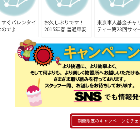
うすぐバレンタイ
お久しぶりです！
東京車人基金チャ
なので♪
2015年春 普通車安
ティー第23回サマ
全運転講習会開催。
フェスティバル～
の３～
期間限定のキャンペーンをチェ