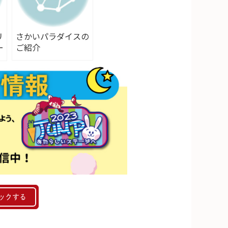
リ
さかいパラダイスの
ー
ご紹介
そ
ックする