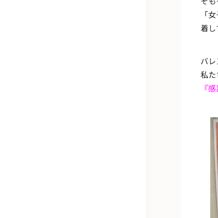
そも
「女
着し
バレ
私た
『感