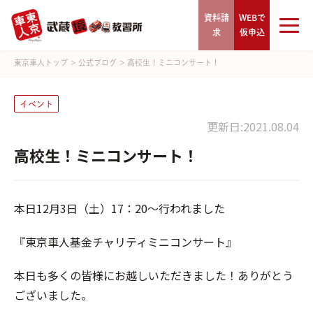
資料請
WEBで
求
仮申込
東京車人トップ
>
公式ブログ
>
高校生！ミニコンサート！
イベント
更新日:2021.08.04
高校生！ミニコンサート！
本日12月3日（土）17：20～行われました
『東京車人基金チャリティミニコンサート』
本日も多くの皆様にお越しいただきました！ありがとう
ございました。