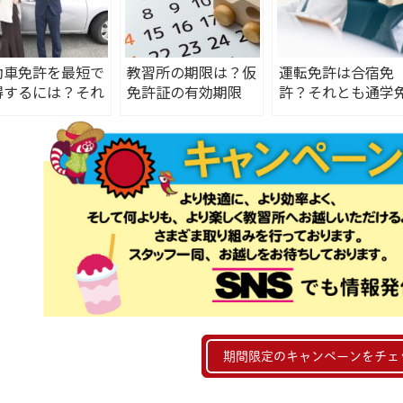
動車免許を最短で
教習所の期限は？仮
運転免許は合宿免
得するには？それ
免許証の有効期限
許？それとも通学
れの取り方のメリ
は？徹底解説
許？どちらがおす
トを紹介
めか
期間限定のキャンペーンをチェ