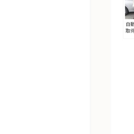
自
取
ぞ
ッ