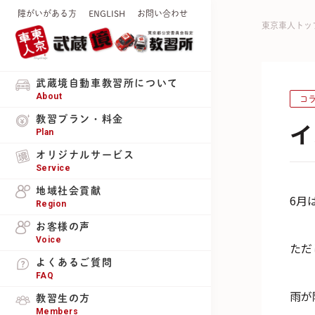
障がいがある方
ENGLISH
お問い合わせ
東京車人トッ
武蔵境自動車教習所について
About
コ
教習プラン・料金
イ
Plan
オリジナルサービス
Service
地域社会貢献
6月
Region
お客様の声
Voice
ただ
よくあるご質問
FAQ
雨が
教習生の方
Members