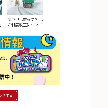
準中型免許って？ 免
免
許制度改正について
す
も紹介
ックする