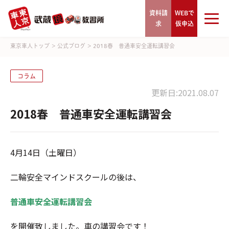
資料請
WEBで
求
仮申込
東京車人トップ
>
公式ブログ
>
2018春 普通車安全運転講習会
コラム
更新日:2021.08.07
2018春 普通車安全運転講習会
4月14日（土曜日）
二輪安全マインドスクールの後は、
普通車安全運転講習会
を開催致しました。車の講習会です！