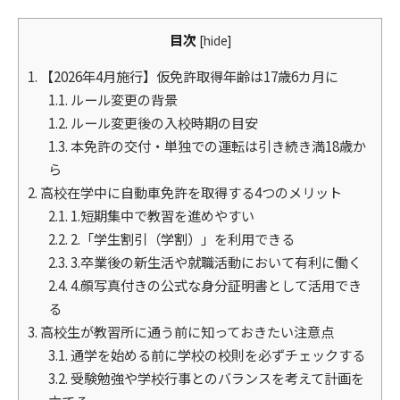
目次
[
hide
]
1.
【2026年4月施行】仮免許取得年齢は17歳6カ月に
1.1.
ルール変更の背景
1.2.
ルール変更後の入校時期の目安
1.3.
本免許の交付・単独での運転は引き続き満18歳か
ら
2.
高校在学中に自動車免許を取得する4つのメリット
2.1.
1.短期集中で教習を進めやすい
2.2.
2.「学生割引（学割）」を利用できる
2.3.
3.卒業後の新生活や就職活動において有利に働く
2.4.
4.顔写真付きの公式な身分証明書として活用でき
る
3.
高校生が教習所に通う前に知っておきたい注意点
3.1.
通学を始める前に学校の校則を必ずチェックする
3.2.
受験勉強や学校行事とのバランスを考えて計画を