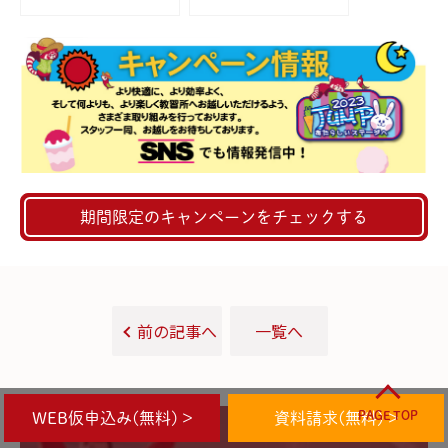
年より導入予定
きる？ 対象の自動車
免許や申請方法を解
説！
期間限定のキャンペーンをチェックする
前の記事へ
一覧へ
PAGE TOP
WEB仮申込み(無料) >
資料請求(無料) >