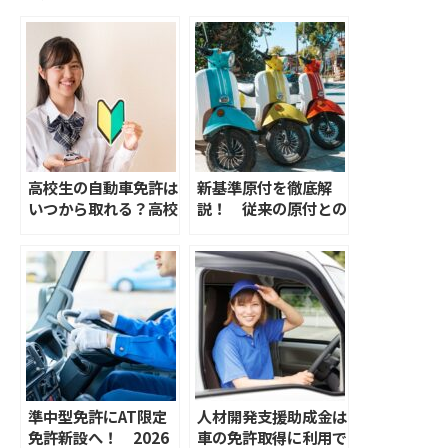
高校生の自動車免許は
新基準原付を徹底解
いつから取れる？高校
説！ 従来の原付との
生のうちに取得するメ
違いや背景、メーカー
リットやよくある質問
の動向も紹介
を解説
準中型免許にAT限定
人材開発支援助成金は
免許新設へ！ 2026
車の免許取得に利用で