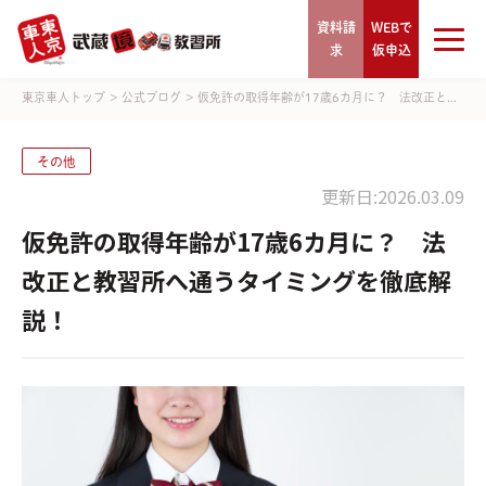
資料請
WEBで
求
仮申込
東京車人トップ
>
公式ブログ
>
仮免許の取得年齢が17歳6カ月に？ 法改正と...
その他
更新日:2026.03.09
仮免許の取得年齢が17歳6カ月に？ 法
改正と教習所へ通うタイミングを徹底解
説！