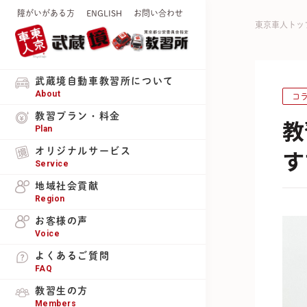
障がいがある方
ENGLISH
お問い合わせ
東京車人トッ
武蔵境自動車教習所について
About
コ
教習プラン・料金
教
Plan
す
オリジナルサービス
Service
地域社会貢献
Region
お客様の声
Voice
よくあるご質問
FAQ
教習生の方
Members