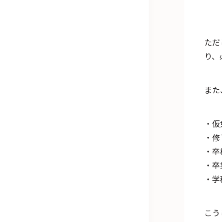
ただ
り、
また
・仮
・修
・卒
・卒
・学
こう