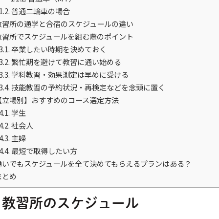
1.2.
普通二輪車の場合
教習所の通学と合宿のスケジュールの違い
教習所でスケジュールを組む際のポイント
3.1.
卒業したい時期を決めておく
3.2.
繁忙期を避けて教習に通い始める
3.3.
学科教習・効果測定は早めに受ける
3.4.
技能教習の予約状況・再検定などを念頭に置く
【立場別】おすすめのコース選定方法
4.1.
学生
4.2.
社会人
4.3.
主婦
4.4.
最短で取得したい方
通いでもスケジュールを全て決めてもらえるプランはある？
まとめ
教習所のスケジュール