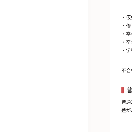
・仮
・修
・卒
・卒
・学
不合
普通
差が