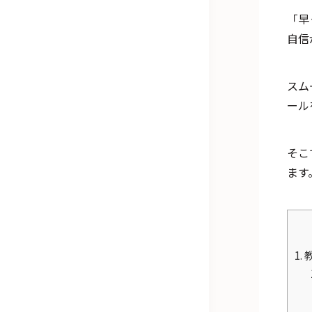
「早
自信
スム
ール
そこ
ます
1.