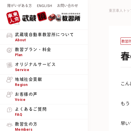
障がいがある方
ENGLISH
お問い合わせ
東京車人トッ
武蔵境自動車教習所について
About
教習
教習プラン・料金
春
Plan
オリジナルサービス
Service
地域社会貢献
こん
Region
お客様の声
Voice
もう
よくあるご質問
FAQ
早い
教習生の方
Members