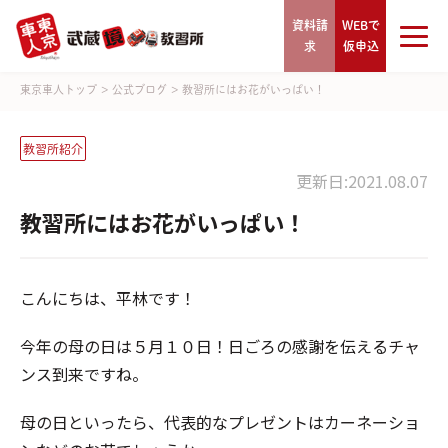
資料請
WEBで
求
仮申込
東京車人トップ
>
公式ブログ
>
教習所にはお花がいっぱい！
教習所紹介
更新日:2021.08.07
教習所にはお花がいっぱい！
こんにちは、平林です！
今年の母の日は５月１０日！日ごろの感謝を伝えるチャ
ンス到来ですね。
母の日といったら、代表的なプレゼントはカーネーショ