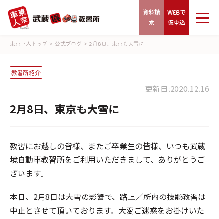
資料請
WEBで
求
仮申込
東京車人トップ
>
公式ブログ
>
2月8日、東京も大雪に
教習所紹介
更新日:2020.12.16
2月8日、東京も大雪に
教習にお越しの皆様、またご卒業生の皆様、いつも武蔵
境自動車教習所をご利用いただきまして、ありがとうご
ざいます。
本日、2月8日は大雪の影響で、路上／所内の技能教習は
中止とさせて頂いております。大変ご迷惑をお掛けいた