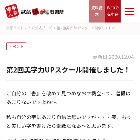
資料請
WEBで
求
仮申込
東京車人トップ
>
公式ブログ
>
第2回美字力UPスクール開催しました！
イベント
更新日:2020.12.04
第2回美字力UPスクール開催しました！
ご自分の『書』を改めて見つめなおす機会って、普段は
あまりないですよね～。
私も自分の字にあまり自信は無いですが・・・笑、もっ
と美しい字を書けたら素敵だなぁ～と思います。