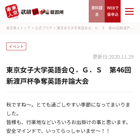
資料請
WEBで
求
仮申込
東京車人トップ
>
公式ブログ
>
東京女子大学英語会Ｑ．Ｇ．Ｓ 第46回新渡戸...
イベント
更新日:2020.11.29
東京女子大学英語会Ｑ．Ｇ．Ｓ 第46回
新渡戸杯争奪英語弁論大会
秋ですね～。とても過ごしやすい季節になってまいりま
した。
皆様も、行楽地などいろいろお出掛けの事と思います。
安全マインドで、いってらっしゃいませ～！！