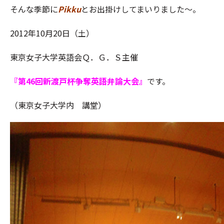
そんな季節に
Pikku
とお出掛けしてまいりました～。
2012年10月20日（土）
東京女子大学英語会Ｑ．Ｇ．Ｓ主催
『第46回新渡戸杯争奪英語弁論大会』
です。
（東京女子大学内 講堂）