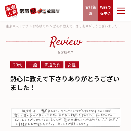
資料請
WEBで
求
仮申込
東京車人トップ
>
お客様の声
>
熱心に教えて下さりありがとうございました！
Review
お客様の声
20代
一般
普通免許
女性
熱心に教えて下さりありがとうござい
ました！