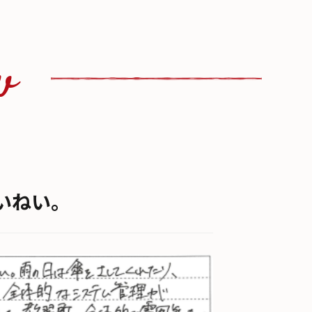
w
いねい。