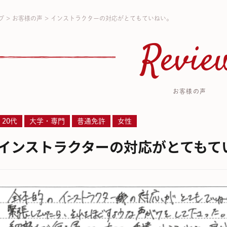
プ
>
お客様の声
>
インストラクターの対応がとてもていねい。
Revie
お客様の声
20代
大学・専門
普通免許
女性
インストラクターの対応がとてもて