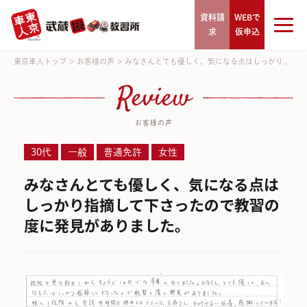
資料請
WEBで
求
仮申込
東京車人トップ
>
お客様の声
>
みなさんとても優しく、気になる点はしっかり...
Review
お客様の声
30代
一般
普通免許
女性
みなさんとても優しく、気になる点は
しっかり指摘して下さったので教習の
度に発見がありました。