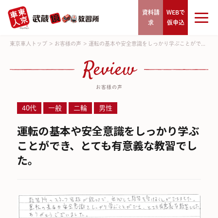
資料請
WEBで
求
仮申込
東京車人トップ
>
お客様の声
>
運転の基本や安全意識をしっかり学ぶことがで...
Review
お客様の声
40代
一般
二輪
男性
運転の基本や安全意識をしっかり学ぶ
ことができ、とても有意義な教習でし
た。