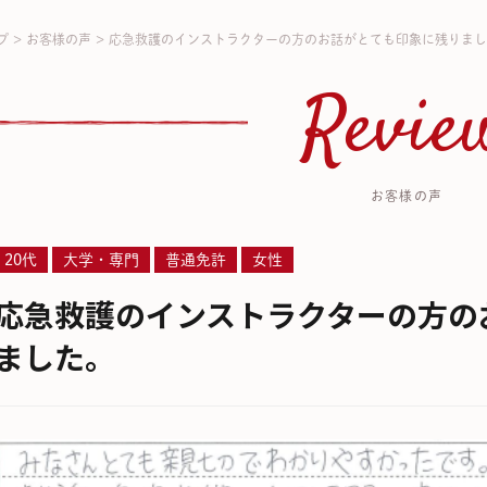
プ
>
お客様の声
>
応急救護のインストラクターの方のお話がとても印象に残りまし
Revie
お客様の声
20代
大学・専門
普通免許
女性
応急救護のインストラクターの方の
ました。