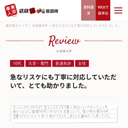
資料請
WEBで
求
仮申込
東京車人トップ
>
お客様の声
>
急なリスケにも丁寧に対応していただいて、と...
Review
お客様の声
10代
大学・専門
普通免許
女性
急なリスケにも丁寧に対応していただ
いて、とても助かりました。