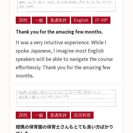
20代
一般
普通免許
English
IT-VIP
Thank you for the amazing few months.
It was a very intuitive experience. While I
spoke Japanese, I imagine most English
speakers will be able to navigate the course
effortlessly. Thank you for the amazing few
months.
20代
一般
普通免許
託児利用
提携の保育園の保育士さんもとても良い方ばかり