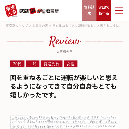
資料請
WEBで
求
仮申込
東京車人トップ
>
お客様の声
>
回を重ねるごとに運転が楽しいと思えるように...
Review
お客様の声
20代
一般
普通免許
女性
回を重ねるごとに運転が楽しいと思え
るようになってきて自分自身もとても
嬉しかったです。