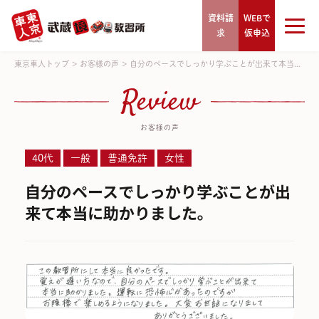
資料請
WEBで
求
仮申込
東京車人トップ
>
お客様の声
>
自分のペースでしっかり学ぶことが出来て本当...
Review
お客様の声
40代
一般
普通免許
女性
自分のペースでしっかり学ぶことが出
来て本当に助かりました。