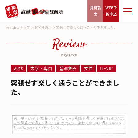
資料請
WEBで
求
仮申込
東京車人トップ
>
お客様の声
>
緊張せず楽しく通うことができました。
Review
お客様の声
20代
大学・専門
普通免許
女性
IT-VIP
緊張せず楽しく通うことができまし
た。