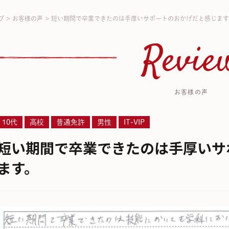
プ
>
お客様の声
>
短い期間で卒業できたのは手厚いサポートのおかげだと感じます
Revie
お客様の声
10代
高校
普通免許
男性
IT-VIP
短い期間で卒業できたのは手厚いサ
ます。