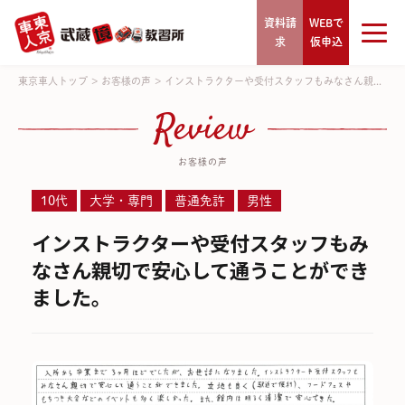
資料請
WEBで
求
仮申込
東京車人トップ
>
お客様の声
>
インストラクターや受付スタッフもみなさん親...
Review
お客様の声
10代
大学・専門
普通免許
男性
インストラクターや受付スタッフもみ
なさん親切で安心して通うことができ
ました。