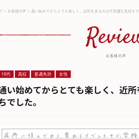
プ
>
お客様の声
>
通い始めてからとても楽しく、近所を走るのは不思議な気持ちで
Revie
お客様の声
10代
高校
普通免許
女性
通い始めてからとても楽しく、近所
ちでした。