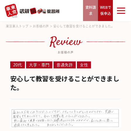
資料請
WEBで
求
仮申込
東京車人トップ
>
お客様の声
>
安心して教習を受けることができました。
Review
お客様の声
20代
大学・専門
普通免許
女性
安心して教習を受けることができまし
た。