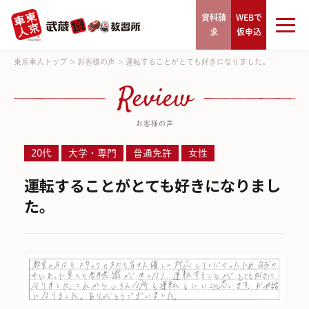
資料請
WEBで
求
仮申込
東京車人トップ
>
お客様の声
>
運転することがとても好きになりました。
Review
お客様の声
20代
大学・専門
普通免許
女性
運転することがとても好きになりまし
た。