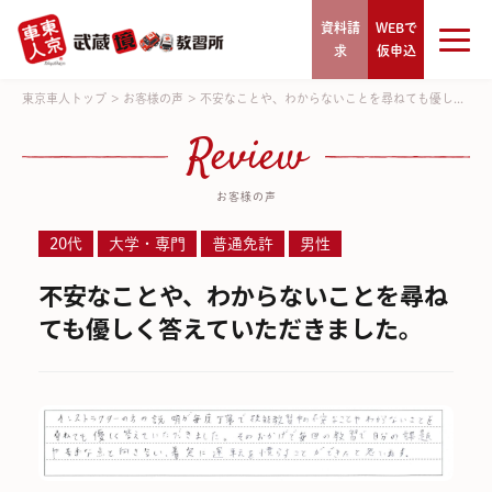
資料請
WEBで
求
仮申込
東京車人トップ
>
お客様の声
>
不安なことや、わからないことを尋ねても優し...
Review
お客様の声
20代
大学・専門
普通免許
男性
不安なことや、わからないことを尋ね
ても優しく答えていただきました。