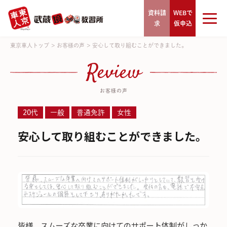
資料請
WEBで
求
仮申込
東京車人トップ
>
お客様の声
>
安心して取り組むことができました。
Review
お客様の声
20代
一般
普通免許
女性
安心して取り組むことができました。
皆様、スムーズな卒業に向けてのサポート体制がしっか