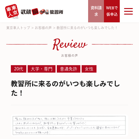
資料請
WEBで
求
仮申込
東京車人トップ
>
お客様の声
>
教習所に来るのがいつも楽しみでした！
Review
お客様の声
20代
大学・専門
普通免許
女性
教習所に来るのがいつも楽しみでし
た！