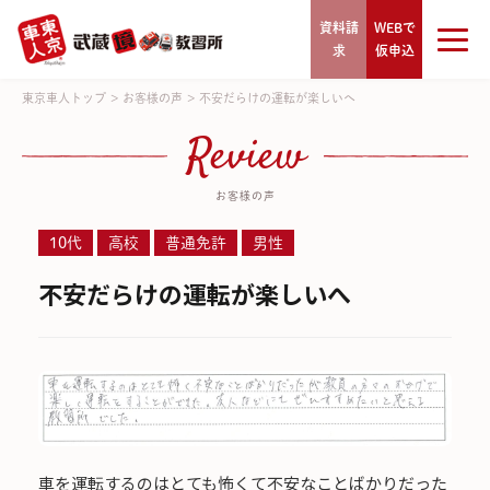
資料請
WEBで
求
仮申込
東京車人トップ
>
お客様の声
>
不安だらけの運転が楽しいへ
Review
お客様の声
10代
高校
普通免許
男性
不安だらけの運転が楽しいへ
車を運転するのはとても怖くて不安なことばかりだった