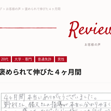
プ
>
お客様の声
>
褒められて伸びた４ヶ月間
Revie
お客様の声
20代
大学・専門
普通免許
男性
褒められて伸びた４ヶ月間