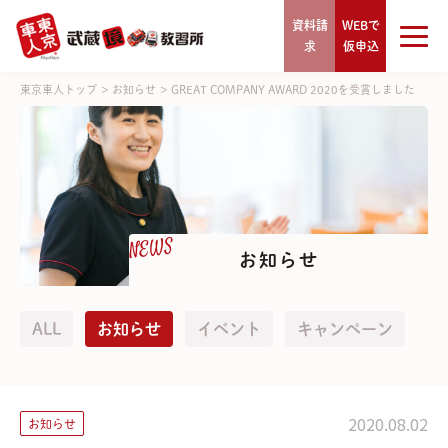
資料請
WEBで
求
仮申込
東京車人トップ
>
お知らせ
>
GREAT COMPANY AWARD 2020を受賞しました
NEWS
お知らせ
ALL
お知らせ
イベント
キャンペーン
2020.08.02
お知らせ