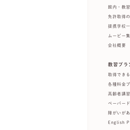
館内・教
免許取得
提携学校
ムービー
会社概要
教習プラ
取得でき
各種料金
高齢者講
ペーパー
障がいが
English P