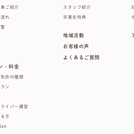
習車ご紹介
スタッフ紹介
の流れ
卒業生特典
一覧
地域活動
集
お客様の声
よくあるご質問
ン・料金
る免許の種類
プラン
習
ドライバー講習
ある方
lan