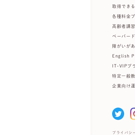
取得でき
各種料金
高齢者講
ペーパー
障がいが
English P
IT-VIPプ
特定一般
企業向け
プライバシ