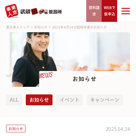
資料請
WEBで
求
仮申込
東京車人トップ
>
お知らせ
>
2025年4月24日臨時休業のお知らせ
NEWS
お知らせ
ALL
お知らせ
イベント
キャンペーン
2025.04.24
お知らせ