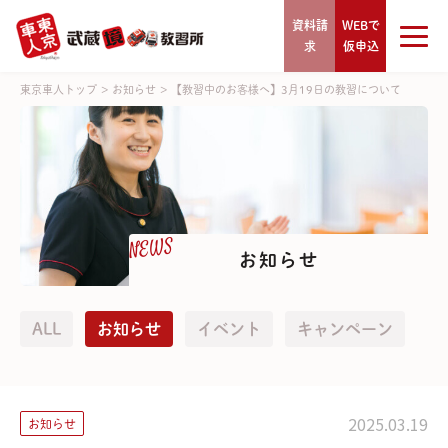
資料請
WEBで
求
仮申込
東京車人トップ
>
お知らせ
>
【教習中のお客様へ】3月19日の教習について
NEWS
お知らせ
ALL
お知らせ
イベント
キャンペーン
2025.03.19
お知らせ