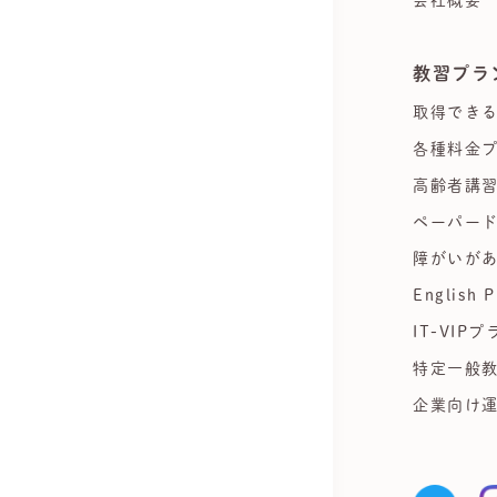
会社概要
教習プラ
取得でき
各種料金
高齢者講
ペーパー
障がいが
English P
IT-VIPプ
特定一般
企業向け