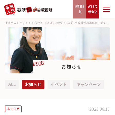
資料請
WEBで
求
仮申込
東京車人トップ
>
お知らせ
>
【近隣にお住いの皆様】火災警報器誤作動に関す...
NEWS
お知らせ
ALL
お知らせ
イベント
キャンペーン
2023.06.13
お知らせ