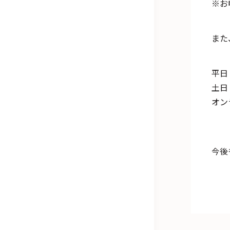
※お
また
オン
今後