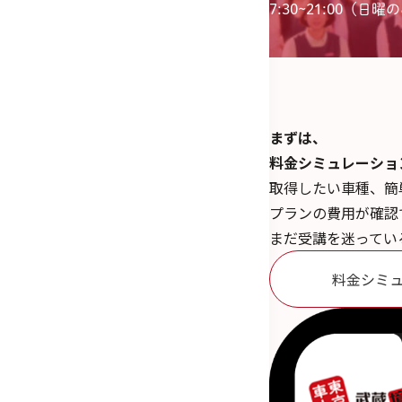
7:30~21:00（日曜のみ
まずは、
料金シミュレーショ
取得したい車種、簡
プランの費用が確認
まだ受講を迷ってい
料金シミ